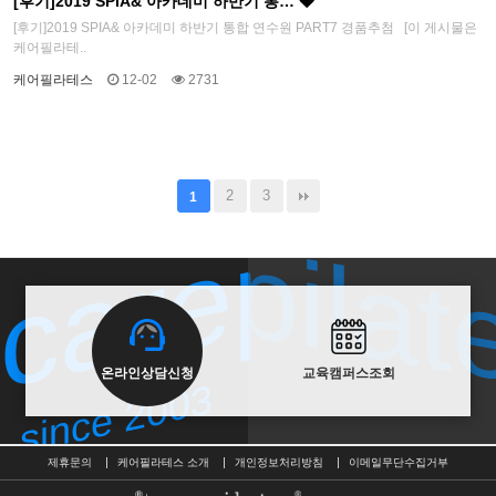
[후기]2019 SPIA& 아카데미 하반기 통…
[후기]2019 SPIA& 아카데미 하반기 통합 연수원 PART7 경품추첨 [이 게시물은
케어필라테..
케어필라테스
12-02
2731
carepilat
carepilat
2
3
1
since 2003
온라인상담신청
교육캠퍼스조회
since 2003
제휴문의
케어필라테스 소개
개인정보처리방침
이메일무단수집거부