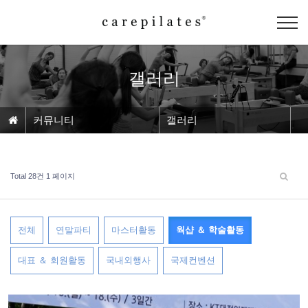
갤러리
커뮤니티
갤러리
Total 28건
1 페이지
전체
연말파티
마스터활동
웍샵 ＆ 학술활동
대표 ＆ 회원활동
국내외행사
국제컨벤션