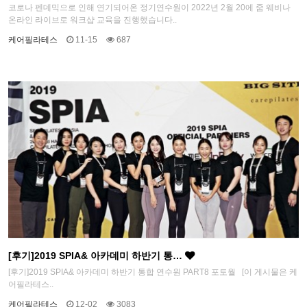
코로나 펜데믹으로 인해 연기되어온 정기연수원이 2022년 2월 20에 줌 웨비나
온라인 라이브로 워크샵 교육을 진행했습니다..
케어필라테스
11-15
687
[후기]2019 SPIA& 아카데미 하반기 통…
[후기]2019 SPIA& 아카데미 하반기 통합 연수원 PART8 포토월 [이 게시물은 케
어필라테스..
케어필라테스
12-02
3083