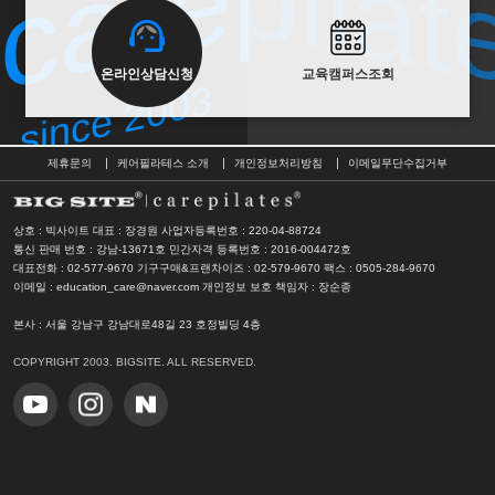
carepilat
since 2003
온라인상담신청
교육캠퍼스조회
since 2003
제휴문의
케어필라테스 소개
개인정보처리방침
이메일무단수집거부
상호 : 빅사이트 대표 : 장경원
사업자등록번호 : 220-04-88724
통신 판매 번호 : 강남-13671호
민간자격 등록번호 : 2016-004472호
대표전화 : 02-577-9670 기구구매&프랜차이즈 : 02-579-9670
팩스 : 0505-284-9670
이메일 : education_care@naver.com
개인정보 보호 책임자 : 장순종
본사
: 서울 강남구 강남대로48길 23 호정빌딩 4층
COPYRIGHT 2003. BIGSITE. ALL RESERVED.