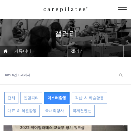
갤러리
커뮤니티
갤러리
Total 8건
1 페이지
전체
연말파티
마스터활동
웍샵 ＆ 학술활동
대표 ＆ 회원활동
국내외행사
국제컨벤션