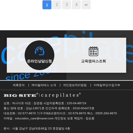
2
3
4
1
carepilat
carepilat
since 2003
온라인상담신청
교육캠퍼스조회
since 2003
제휴문의
케어필라테스 소개
개인정보처리방침
이메일무단수집거부
상호 : 빅사이트 대표 : 장경원
사업자등록번호 : 220-04-88724
통신 판매 번호 : 강남-13671호
민간자격 등록번호 : 2016-004472호
대표전화 : 02-577-9670 기구구매&프랜차이즈 : 02-579-9670
팩스 : 0505-284-9670
이메일 : education_care@naver.com
개인정보 보호 책임자 : 장순종
본사
: 서울 강남구 강남대로48길 23 호정빌딩 4층