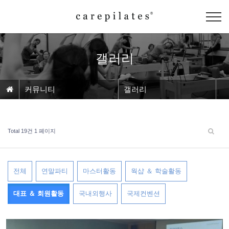
갤러리
커뮤니티
갤러리
Total 19건
1 페이지
전체
연말파티
마스터활동
웍샵 ＆ 학술활동
대표 ＆ 회원활동
국내외행사
국제컨벤션