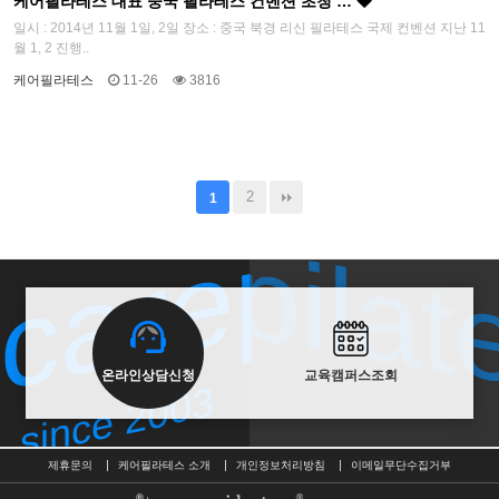
케어필라테스 대표 중국 필라테스 컨벤션 초청 …
일시 : 2014년 11월 1일, 2일 장소 : 중국 북경 리신 필라테스 국제 컨벤션 지난 11
월 1, 2 진행..
케어필라테스
11-26
3816
carepilat
carepilat
2
1
since 2003
온라인상담신청
교육캠퍼스조회
since 2003
제휴문의
케어필라테스 소개
개인정보처리방침
이메일무단수집거부