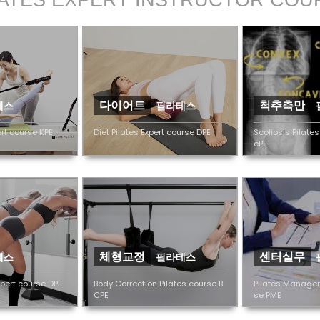
다이어트
척추측만
테스
필라테스
ert course KPE
Diet Pilates Expert course DPE
Scoliosis Pilates
cPE
체형교정
센터실무
테스
필라테스
xpert course DPE
Body Correction Pilates course B
Pilates Managem
CPE
se PME