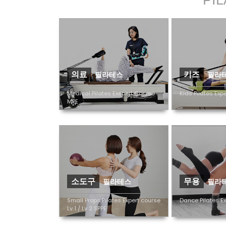
의료
키즈
필라테스
필라
Medical Pilates Exepert Course
Kids Pilates Exp
MPE
소도구
무용
필라테스
필라
Small Props Pilates Expert course
Dance Pilates E
Lv 1 / Lv 2 SPPE