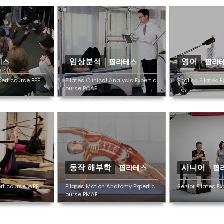
임상분석
영어
테스
필라테스
필라
pert course BPE
Pilates Clinical Analysis Expert c
English Pilates E
ourse PCAE
동작 해부학
시니어
스
필라테스
필
ert course WPE
Pilates Motion Anatomy Expert c
Senior Pilates E
ourse PMAE