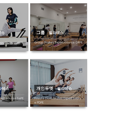
그룹
테스
필라테스
xpert course EPE
Group Pilates Expert course GRPE
개인듀엣
라테스
필라테스
xpert course SePE
Private Duet Pilates Expert cours
e PDPE