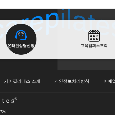
carepilate
carepilate
온라인상담신청
교육캠퍼스조회
케어필라테스 소개
개인정보처리방침
이메
724