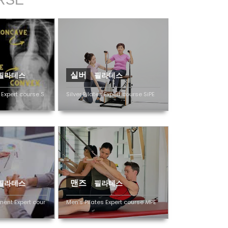
실버
필라테스
필라테스
 Expert course S
Silver Pilates Expert course SiPE
맨즈
필라테스
필라테스
ent Expert cour
Men’s Pilates Expert course MPE