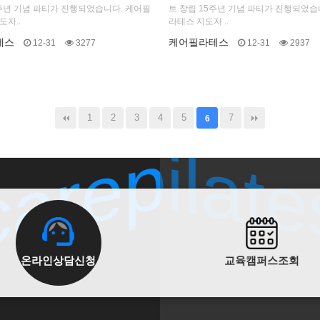
5주년 기념 파티가 진행되었습니다. 케어필
트 창립 15주년 기념 파티가 진행되었습
도자..
라테스 지도자 ..
테스
케어필라테스
12-31
3277
12-31
2937
carepilate
carepilate
1
2
3
4
5
7
6
온라인상담신청
교육캠퍼스조회