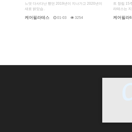
느덧 다사다난 했던 2019년이 지나가고 2020년이
트 창립 1
새로 밝았습..
라테스는 지
케어필라테스
케어필라
01-03
3254
처음
맨끝