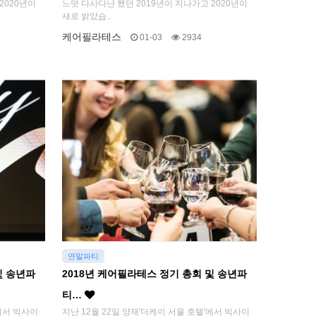
2020년이
느덧 다사다난 했던 2019년이 지나가고 2020년이
새로 밝았습..
케어필라테스
01-03
2934
연말파티
및 송년파
2018년 케어필라테스 정기 총회 및 송년파
티…
'에서 빅사이
지난 12월 22일 양재'더케이 서울 호텔'에서 빅사이