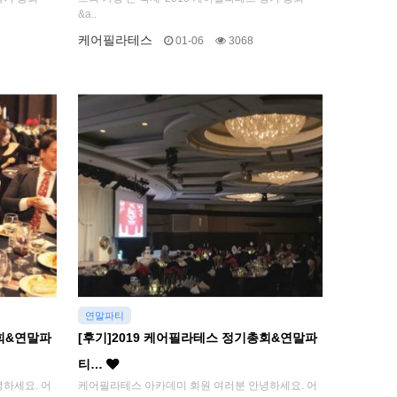
&a..
케어필라테스
01-06
3068
연말파티
총회&연말파
[후기]2019 케어필라테스 정기총회&연말파
티…
하세요. 어
케어필라테스 아카데미 회원 여러분 안녕하세요. 어