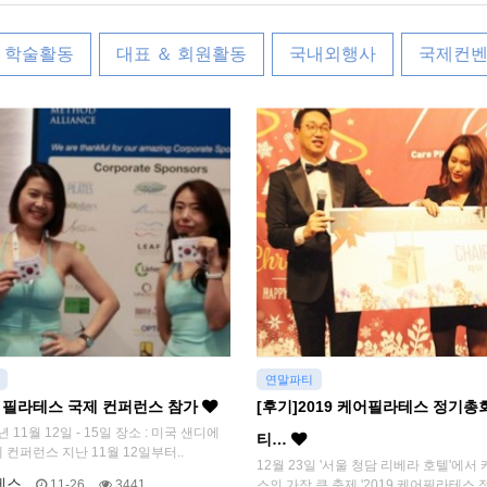
＆ 학술활동
대표 ＆ 회원활동
국내외행사
국제컨
연말파티
A 필라테스 국제 컨퍼런스 참가
[후기]2019 케어필라테스 정기
4년 11월 12일 - 15일 장소 : 미국 샌디에
티…
제 컨퍼런스 지난 11월 12일부터..
12월 23일 '서울 청담 리베라 호텔'에
테스
11-26
3441
스의 가장 큰 축제 '2019 케어필라테스 