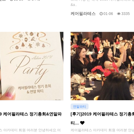
&a..
케어필라테스
01-06
3335
연말파티
019 케어필라테스 정기총회&연말파
[후기]2019 케어필라테스 정기
티…
 아카데미 회원 여러분 안녕하세요.어
케어필라테스 아카데미 회원 여러분 안녕