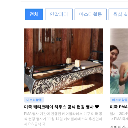
전체
연말파티
마스터활동
웍샵 
마스터활동
마스터활동
미국 케티코레이 하우스 공식 런칭 행사
미국 PM
PMA 행사 기간에 진행된 케어필라테스 기구 미국 공
일시 : 201
식 런칭 행사가 11월 14일 케어필라테스의 후견인이
고 PMA 국
자 PIA 공식 국..
케어필라