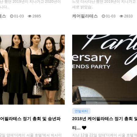
 했던 2019년이 지나가고 2020년이
느덧 다사다난 했던 2019년이 지나가고 
니다..
새로 밝았습..
테스
케어필라테스
01-03
2885
01-03
2833
연말파티
 케어필라테스 정기 총회 및 송년파
2018년 케어필라테스 정기 총회 
티…
22일 양재'더케이 서울 호텔'에서 빅사이
지난 12월 22일 양재'더케이 서울 호텔