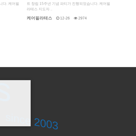
니다. 케어필
트 창립 15주년 기념 파티가 진행되었습니다. 케어필
라테스 지도자 ..
케어필라테스
12-26
2974
s
s
since 2003
since 2003