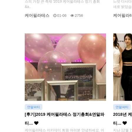
스의 가장 큰 축제 '2019 케어필라테스 정기 총회
느덧 다사다난
&a..
새로 밝았습
케어필라테스
케어필라
01-06
2756
연말파티
연말파티
[후기]2019 케어필라테스 정기총회&연말파
2018년
티…
티…
케어필라테스 아카데미 회원 여러분 안녕하세요. 어
지난 12월 