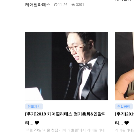
케어필라테스
11-26
3391
연말파티
연말파티
[후기]2019 케어필라테스 정기총회&연말파
[후기]2
티…
티…
12월 23일 '서울 청담 리베라 호텔'에서 케어필라테
케어필라테스