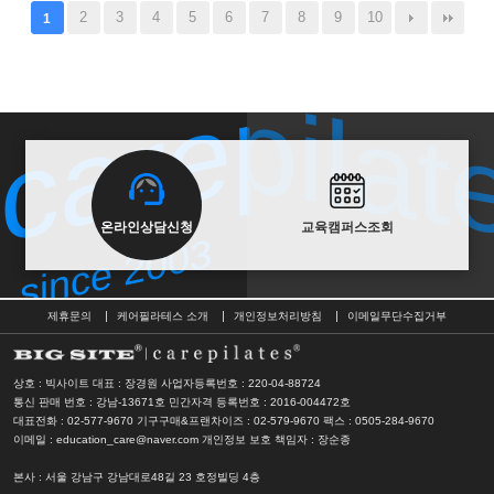
2
3
4
5
6
7
8
9
10
1
carepilat
carepilat
since 2003
온라인상담신청
교육캠퍼스조회
since 2003
제휴문의
케어필라테스 소개
개인정보처리방침
이메일무단수집거부
상호 : 빅사이트 대표 : 장경원
사업자등록번호 : 220-04-88724
통신 판매 번호 : 강남-13671호
민간자격 등록번호 : 2016-004472호
대표전화 : 02-577-9670 기구구매&프랜차이즈 : 02-579-9670
팩스 : 0505-284-9670
이메일 : education_care@naver.com
개인정보 보호 책임자 : 장순종
본사
: 서울 강남구 강남대로48길 23 호정빌딩 4층