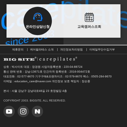
carepilat
carepilat
since 2003
온라인상담신청
교육캠퍼스조회
since 2003
제휴문의
케어필라테스 소개
개인정보처리방침
이메일무단수집거부
상호 : 빅사이트 대표 : 장경원
사업자등록번호 : 220-04-88724
통신 판매 번호 : 강남-13671호
민간자격 등록번호 : 2016-004472호
대표전화 : 02-577-9670 기구구매&프랜차이즈 : 02-579-9670
팩스 : 0505-284-9670
이메일 : education_care@naver.com
개인정보 보호 책임자 : 장순종
본사
: 서울 강남구 강남대로48길 23 호정빌딩 4층
COPYRIGHT 2003. BIGSITE. ALL RESERVED.