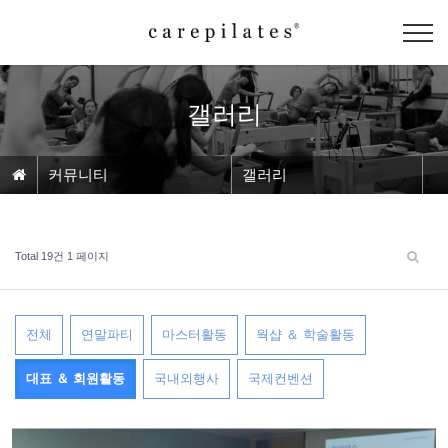
갤러리
커뮤니티
갤러리
Total 19건
1 페이지
전체
연말파티
마스터활동
웍샵 ＆ 학술활동
대표 ＆ 회원활동
국내외행사
국제컨벤션