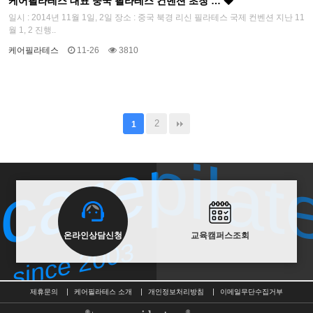
케어필라테스 대표 중국 필라테스 컨벤션 초청 …
일시 : 2014년 11월 1일, 2일 장소 : 중국 북경 리신 필라테스 국제 컨벤션 지난 11
월 1, 2 진행..
케어필라테스
11-26
3810
carepilat
carepilat
2
1
since 2003
온라인상담신청
교육캠퍼스조회
since 2003
제휴문의
케어필라테스 소개
개인정보처리방침
이메일무단수집거부